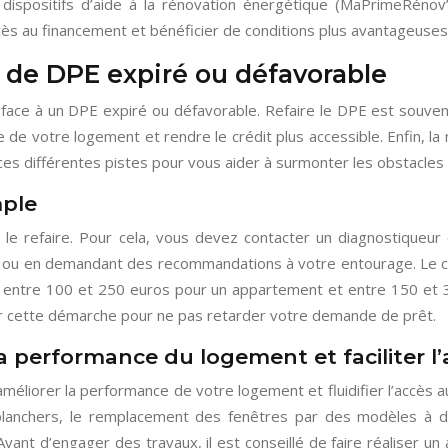
dispositifs d’aide à la rénovation énergétique (MaPrimeRénov’,
cès au financement et bénéficier de conditions plus avantageuses
s de DPE expiré ou défavorable
face à un DPE expiré ou défavorable. Refaire le DPE est souvent 
 de votre logement et rendre le crédit plus accessible. Enfin, l
ces différentes pistes pour vous aider à surmonter les obstacles 
mple
e le refaire. Pour cela, vous devez contacter un diagnostiqueur 
gne ou en demandant des recommandations à votre entourage. Le 
pter entre 100 et 250 euros pour un appartement et entre 150 e
per cette démarche pour ne pas retarder votre demande de prêt.
a performance du logement et faciliter l’
éliorer la performance de votre logement et fluidifier l’accès a
lanchers, le remplacement des fenêtres par des modèles à doub
nt d’engager des travaux, il est conseillé de faire réaliser un a