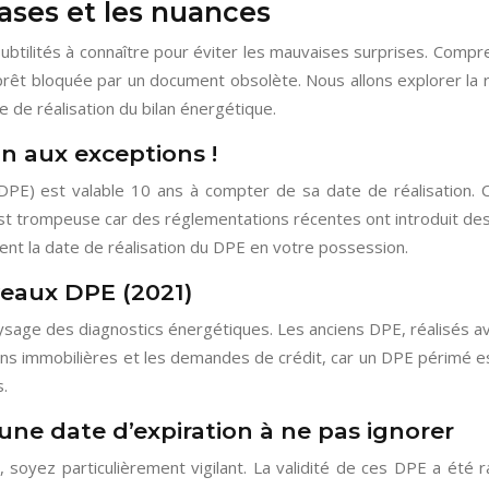
bases et les nuances
s subtilités à connaître pour éviter les mauvaises surprises. Comp
rêt bloquée par un document obsolète. Nous allons explorer la r
e de réalisation du bilan énergétique.
on aux exceptions !
PE) est valable 10 ans à compter de sa date de réalisation. C
st trompeuse car des réglementations récentes ont introduit des
ement la date de réalisation du DPE en votre possession.
veaux DPE (2021)
e des diagnostics énergétiques. Les anciens DPE, réalisés avant 
tions immobilières et les demandes de crédit, car un DPE périmé est
s.
: une date d’expiration à ne pas ignorer
 soyez particulièrement vigilant. La validité de ces DPE a été r