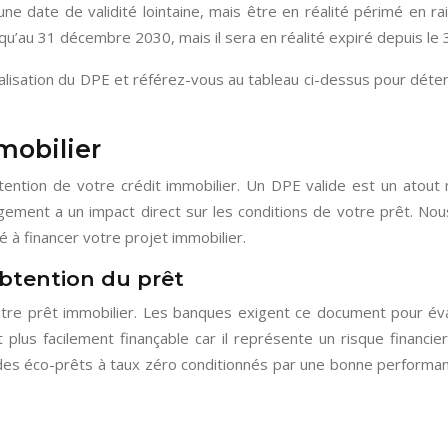
une date de validité lointaine, mais être en réalité périmé en
jusqu’au 31 décembre 2030, mais il sera en réalité expiré depuis 
alisation du DPE et référez-vous au tableau ci-dessus pour détermi
mobilier
btention de votre crédit immobilier. Un DPE valide est un atou
gement a un impact direct sur les conditions de votre prêt. Nou
à financer votre projet immobilier.
obtention du prêt
tre prêt immobilier. Les banques exigent ce document pour éva
plus facilement finançable car il représente un risque financie
s éco-prêts à taux zéro conditionnés par une bonne performan