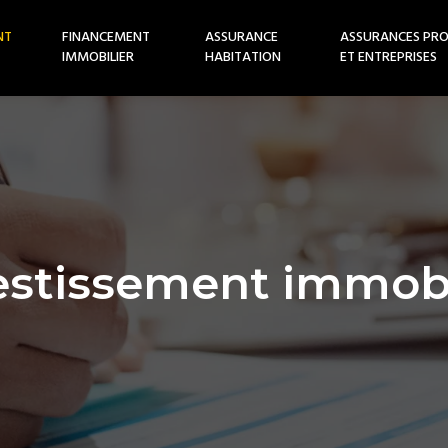
NT
FINANCEMENT
ASSURANCE
ASSURANCES PRO
IMMOBILIER
HABITATION
ET ENTREPRISES
estissement immobi