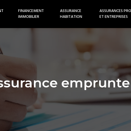
NT
FINANCEMENT
ASSURANCE
ASSURANCES PRO
IMMOBILIER
HABITATION
ET ENTREPRISES
ssurance emprunte